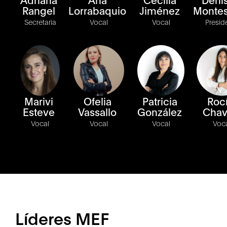
Rangel
Lorrabaquio
Jiménez
Montes
Secretaria
Vocal
Vocal
Presid
Marivi
Ofelia
Patricia
Roc
Esteve
Vassallo
González
Chav
Vocal
Vocal
Vocal
Voc
Líderes MEF