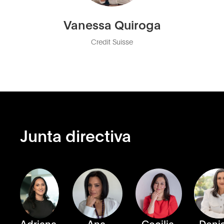
Vanessa Quiroga
Credit Suisse
Junta directiva
Adriana
Ana
Cecilia
Deni