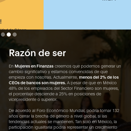
Slide 2 of 3.
Razón de ser
En
Mujeres en Finanzas
creemos que podemos generar un
cambio significativo y estamos convencidas de que
empieza con nosotras. Actualmente,
menos del 2% de los
CEOs de bancos son mujeres.
A pesar de que en México
48% de los empleados del Sector Financiero son mujeres,
el porcentaje desciende a 25% en posiciones de
vicepresidente o superior.
De acuerdo al Foro Económico Mundial, podría tomar 132
años cerrar la brecha de género a nivel global, si las
tendencias actuales se mantienen. Tan solo en México, la
participación igualitaria podría representar un crecimiento